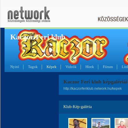
Kaczor Feri klub
Nyitó
Tagok
Képek
Videók
Hírek
Fórum
Lin
Kaczor Feri klub képgalériái
http://kaczorferiklub.network.hu/kepek
Klub-Kép-galéria